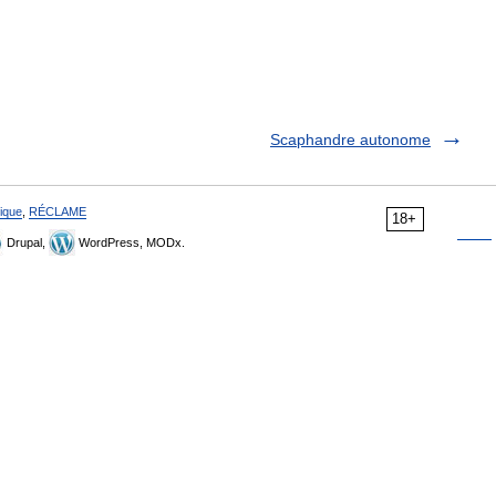
Scaphandre autonome
ique
,
RÉCLAME
18+
Drupal,
WordPress, MODx.