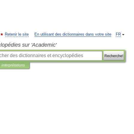
Retenir le site
En utilisant des dictionnaires dans votre site
FR
clopédies sur 'Academic'
Recherche!
interprétations