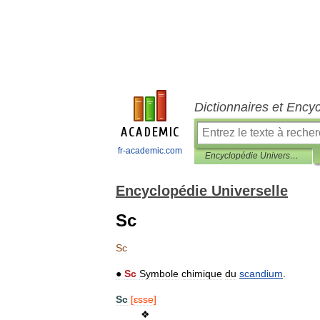
Dictionnaires et Ency
fr-academic.com
Encyclopédie Universelle
Encyclopédie Universelle
Sc
Sc
●
Sc
Symbole
chimique
du
scandium
.
Sc
[
ɛsse
]
❖