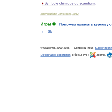
♦
Symbole
chimique
du
scandium
.
Encyclopédie
Universelle
.
2012
.
Игры ⚽
Поможем написать курсовую
Sb
© Academic, 2000-2026
Contactez-nous:
Support techn
Dictionnaires exportation
, créé sur PHP,
Joomla,